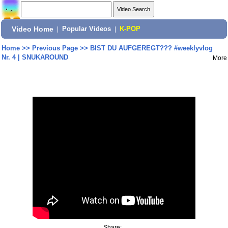
Video Home
|
Popular Videos
|
K-POP
Home
>>
Previous Page
>>
BIST DU AUFGEREGT??? #weeklyvlog
Nr. 4 | SNUKAROUND
More
Share: