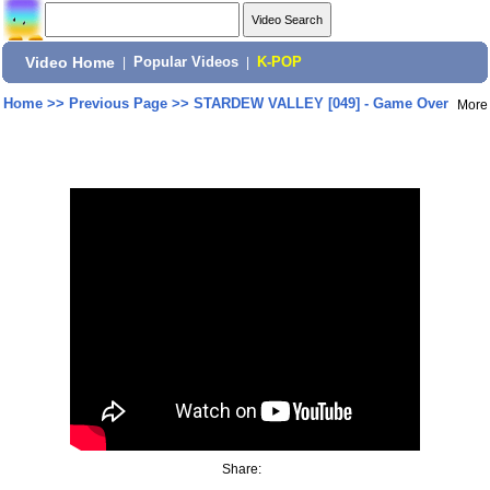
Video Home
|
Popular Videos
|
K-POP
Home
>>
Previous Page
>>
STARDEW VALLEY [049] - Game Over
More
Share: