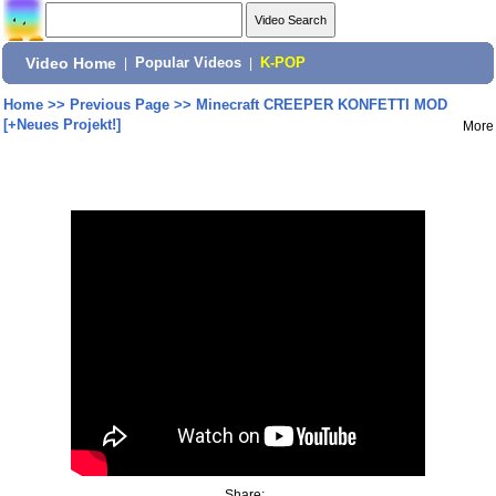
Video Home
|
Popular Videos
|
K-POP
Home
>>
Previous Page
>>
Minecraft CREEPER KONFETTI MOD
[+Neues Projekt!]
More
Share: