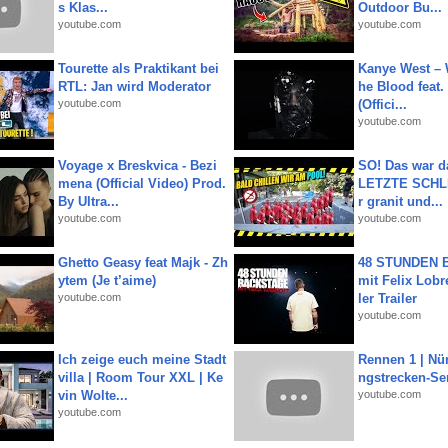
s Klas...
Outdoor Bu...
youtube.com
youtube.com
Tourette als Praktikant bei
Kanye West – 
RTL: Jan wird Moderator
he Blood feat.
youtube.com
(Offici...
youtube.com
Voyage x Breskvica - Bezi
SO! Das war d
mena (Official Video) Prod.
LETZTE SCHLI
By Ultra...
r granit und...
youtube.com
youtube.com
Ghetto Geasy feat Majk - Zh
48 STUNDEN
ytem (Je t’aime)
mit Felix Lobre
youtube.com
ler Trailer
youtube.com
Ich zeige euch meine Stadt
Rennen 1 | Nü
villa | Room Tour XXL | Ke
ngstrecken-Se
vin Wolte...
youtube.com
youtube.com