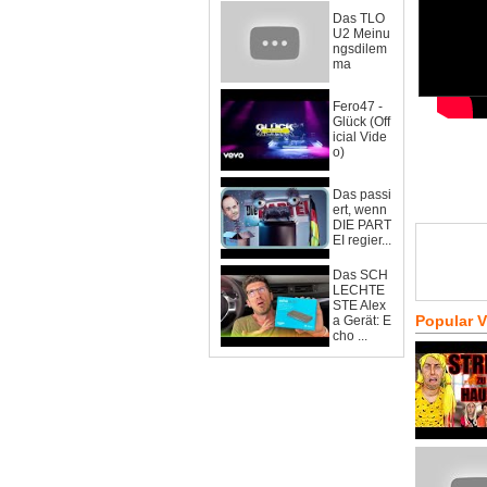
Das TLO
U2 Meinu
ngsdilem
ma
Fero47 -
Glück (Off
icial Vide
o)
Das passi
ert, wenn
DIE PART
EI regier...
Das SCH
LECHTE
STE Alex
Popular 
a Gerät: E
cho ...