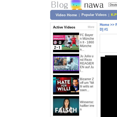
Video Home
|
Popular Videos
|
K-
Home
>>
Active Videos
More
D] #1
FC Bayer
n Münche
n II - 1860
Münche
n...
Ju Julia u
nd Rezo
REAGIER
EN auf Ju
l...
Bizarrer Z
off um "Wi
lli wills wi
ssen...
Wissensc
haftler irre
n