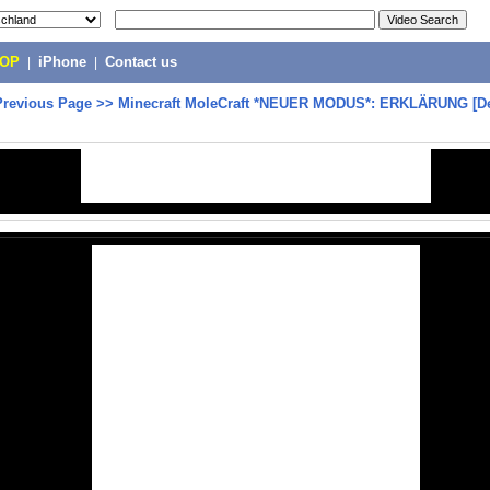
POP
|
iPhone
|
Contact us
Previous Page
>>
Minecraft MoleCraft *NEUER MODUS*: ERKLÄRUNG [D