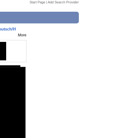
Start Page
|
Add Search Provider
eutsch/H
More