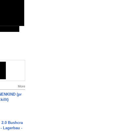
More
ENKIND (pr
killt)
2.0 Bushcra
 - Lagerbau -