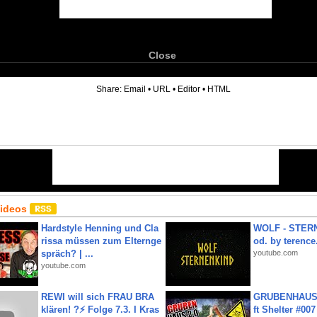
Close
6
Share:
Email
•
URL
•
Editor
•
HTML
Videos
Hardstyle Henning und Cla
WOLF - STERN
rissa müssen zum Elternge
od. by terence.
spräch? | ...
youtube.com
youtube.com
REWI will sich FRAU BRA
GRUBENHAUS 
klären! ?⚡️ Folge 7.3. I Kras
ft Shelter #007