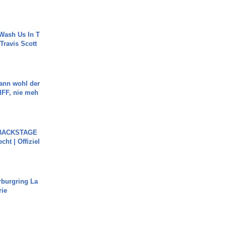
Wash Us In T
 Travis Scott
ann wohl der
FF, nie meh
 BACKSTAGE
cht | Offiziel
rburgring La
rie