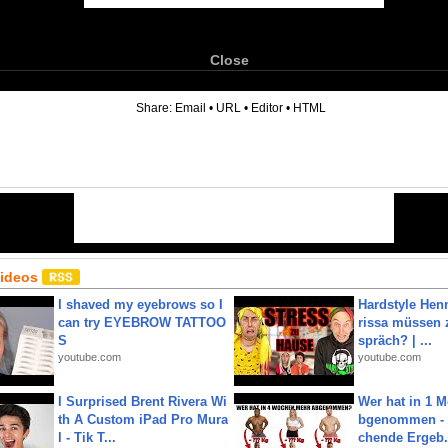
Close
6
Share:
Email
•
URL
•
Editor
•
HTML
Videos
I shaved my eyebrows so I
Hardstyle Hen
can try EYEBROW TATTOO
rissa müssen 
S
spräch? | ...
youtube.com
youtube.com
I Surprised Brent Rivera Wi
Wer hat in 1 
th A Custom iPad Pro Mura
bgenommen - 
l - Tik T...
chende Ergeb.