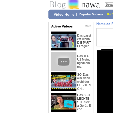
Video Home
|
Popular Videos
|
K-
Home
>>
Active Videos
More
Das passi
ert, wenn
DIE PART
EI regier...
Das TLO
U2 Meinu
ngsdilem
ma
SO! Das
war dann
wohl der
LETZTE S
CH...
Das SCH
LECHTE
STE Alex
a Gerät: E
cho ...