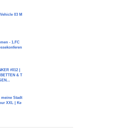
 Vehicle 03 M
men - 1.FC
ressekonferen
KER #012 |
 BETTEN & T
SEN...
h meine Stadt
our XXL | Ke