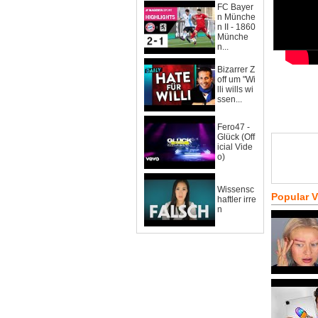
FC Bayer
n Münche
n II - 1860
Münche
n...
Bizarrer Z
off um "Wi
lli wills wi
ssen...
Fero47 -
Glück (Off
icial Vide
o)
Wissensc
Popular 
haftler irre
n