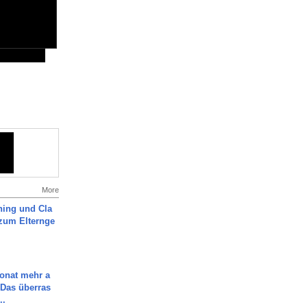
More
ning und Cla
zum Elternge
Monat mehr a
Das überras
..