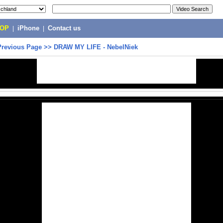
POP
|
iPhone
|
Contact us
Previous Page
>>
DRAW MY LIFE - NebelNiek