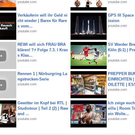
youtube.com
youtube.com
Verkäuferin will ihr Geld ni
GPS III Space
cht wieder | Bares für Rare
ission
s vom...
youtube.com
youtube.com
REWI will sich FRAU BRA
SV Werder Bre
klären! ?⚡️ Folge 7.3. I Kras
Köln (6:1) | P
s Klas...
z
youtube.com
youtube.com
Rennen 1 | Nürburgring La
PREPPER BUN
ngstrecken-Serie
EINRICHTEN |
youtube.com
OILETTE | ES
youtube.com
Gewitter im Kopf bei RTL |
Ich zeige euc
Studiotour | Teil 2 (2) | Raw
villa | Room T
and ...
vin Wolte...
youtube.com
youtube.com