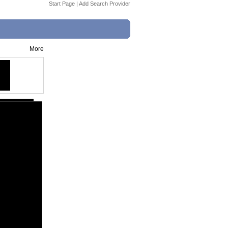
Start Page
|
Add Search Provider
More