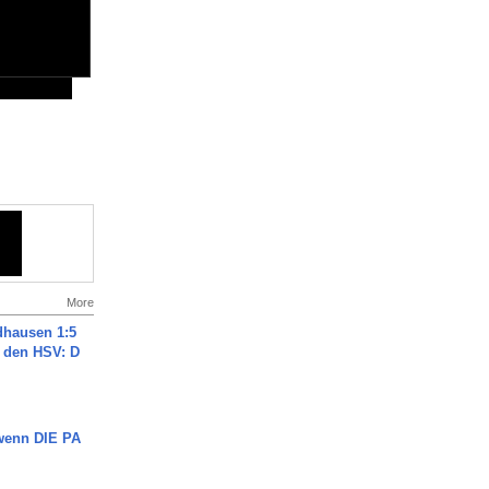
More
dhausen 1:5
n den HSV: D
 wenn DIE PA