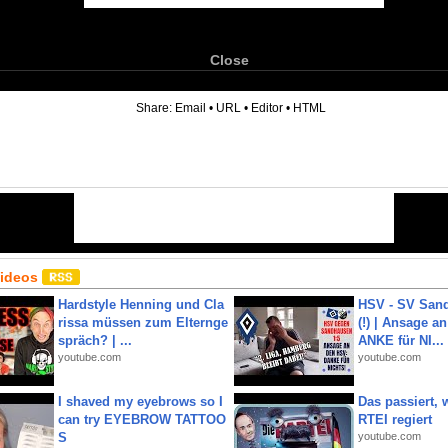
Close
6
Share:
Email
•
URL
•
Editor
•
HTML
Videos
Hardstyle Henning und Cla
HSV - SV San
rissa müssen zum Elternge
(!) | Ansage a
spräch? | ...
ANKE für NI...
youtube.com
youtube.com
I shaved my eyebrows so I
Das passiert,
can try EYEBROW TATTOO
RTEI regiert
S
youtube.com