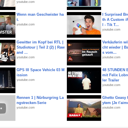
youtube.com
Wenn man Geschwister ha
I Surprised Br
t.
th A Custom i
youtube.com
l - Tik T...
youtube.com
Gewitter im Kopf bei RTL |
Verkäuferin wil
Studiotour | Teil 2 (2) | Raw
cht wieder | B
and ...
s vom...
youtube.com
youtube.com
GPS III Space Vehicle 03 M
48 STUNDEN
ission
mit Felix Lobre
youtube.com
ler Trailer
youtube.com
Rennen 1 | Nürburgring La
Ghetto Geasy f
ngstrecken-Serie
ytem (Je t’aim
youtube.com
youtube.com