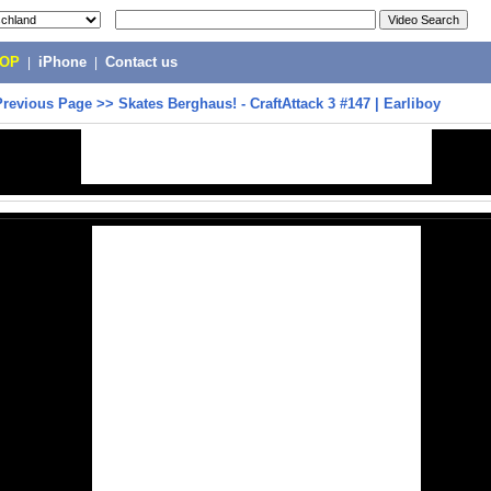
POP
|
iPhone
|
Contact us
Previous Page
>>
Skates Berghaus! - CraftAttack 3 #147 | Earliboy