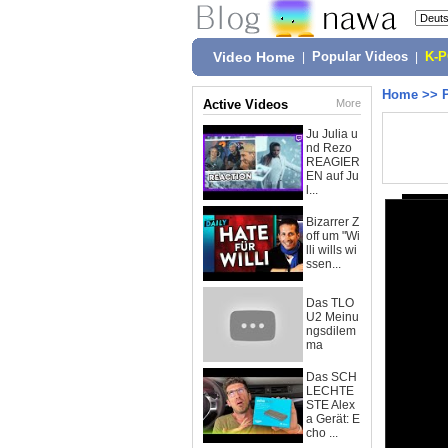
Video Home
|
Popular Videos
|
K-
Home
>>
Active Videos
More
Ju Julia u
nd Rezo
REAGIER
EN auf Ju
l...
Bizarrer Z
off um "Wi
lli wills wi
ssen...
Das TLO
U2 Meinu
ngsdilem
ma
Das SCH
LECHTE
STE Alex
a Gerät: E
cho ...