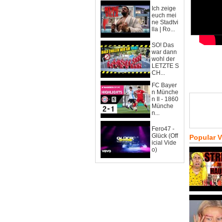
Ich zeige
euch mei
ne Stadtvi
lla | Ro...
SO! Das
war dann
wohl der
LETZTE S
CH...
FC Bayer
n Münche
n II - 1860
Münche
n...
Fero47 -
Glück (Off
Popular 
icial Vide
o)