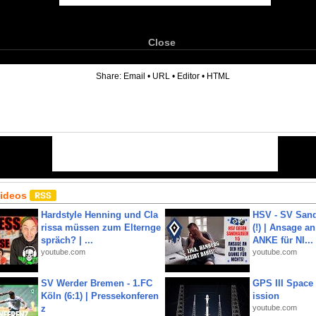
Close
6
Share:
Email
•
URL
•
Editor
•
HTML
Videos
Hardstyle Henning und Cla
HSV - SV San
rissa müssen zum Elternge
(!) | Ansage a
spräch? | ...
ANKE für NI...
youtube.com
youtube.com
SV Werder Bremen - 1.FC
GPS III Space
Köln (6:1) | Pressekonferen
ission
z
youtube.com