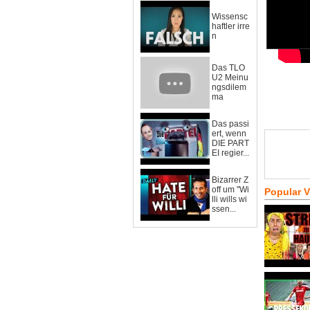
Wissensc
haftler irre
n
Das TLO
U2 Meinu
ngsdilem
ma
Das passi
ert, wenn
DIE PART
EI regier...
Bizarrer Z
off um "Wi
Popular 
lli wills wi
ssen...