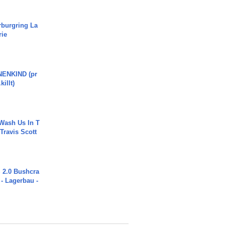
rburgring La
rie
ENKIND (pr
killt)
Wash Us In T
 Travis Scott
2.0 Bushcra
 - Lagerbau -