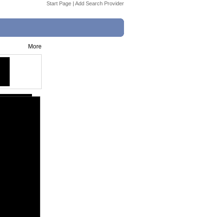
Start Page
|
Add Search Provider
More