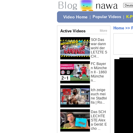
Video Home
|
Popular Videos
|
K-
Home
>>
Active Videos
More
SO! Das
war dann
wohl der
LETZTE S
CH...
FC Bayer
n Münche
n II - 1860
Münche
n...
Ich zeige
euch mei
ne Stadtvi
lla | Ro...
Das SCH
LECHTE
STE Alex
a Gerät: E
cho ...