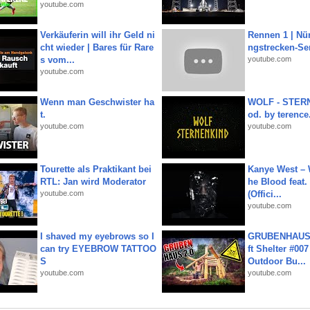
youtube.com
Verkäuferin will ihr Geld ni
Rennen 1 | Nü
cht wieder | Bares für Rare
ngstrecken-Se
s vom...
youtube.com
youtube.com
Wenn man Geschwister ha
WOLF - STERN
t.
od. by terence.
youtube.com
youtube.com
Tourette als Praktikant bei
Kanye West – 
RTL: Jan wird Moderator
he Blood feat.
youtube.com
(Offici...
youtube.com
I shaved my eyebrows so I
GRUBENHAUS 
can try EYEBROW TATTOO
ft Shelter #007
S
Outdoor Bu...
youtube.com
youtube.com