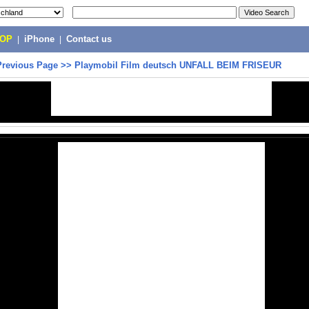
POP
|
iPhone
|
Contact us
Previous Page
>>
Playmobil Film deutsch UNFALL BEIM FRISEUR