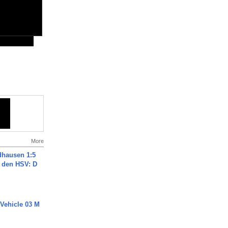
More
dhausen 1:5
n den HSV: D
 Vehicle 03 M