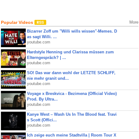
Popular Videos
More
Bizarrer Zoff um "Willi wills wissen"-Memes. D
as sagt Willi. ...
youtube.com
Hardstyle Henning und Clarissa müssen zum
Elterngespräch? | ...
youtube.com
SO! Das war dann wohl der LETZTE SCHLIFF,
nie mehr granit und...
youtube.com
Voyage x Breskvica - Bezimena (Official Video)
Prod. By Ultra...
youtube.com
Kanye West – Wash Us In The Blood feat. Travi
s Scott (Offici...
youtube.com
Ich zeige euch meine Stadtvilla | Room Tour X