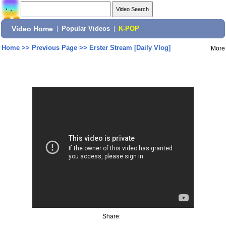
Video Home
|
Popular Videos
|
K-POP
Home
>>
Previous Page
>>
Erster Stream [Daily Vlog]
More
Share: