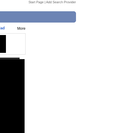
Start Page
|
Add Search Provider
#ad
More