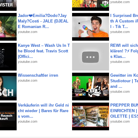
youtube.com
Jador❤️Emilia?Dodo?Jay
I Surprised Br
Maly?Costi - JALE (DJEAL
th A Custom i
E Romanian R...
l - Tik T...
youtube.com
youtube.com
Kanye West – Wash Us In T
REWI will si
he Blood feat. Travis Scott
klären! ?⚡️ Fol
(Offici...
s Klas...
youtube.com
youtube.com
Wissenschaftler irren
Gewitter im Ko
youtube.com
Studiotour | Te
and ...
youtube.com
Verkäuferin will ihr Geld ni
PREPPER BUN
cht wieder | Bares für Rare
EINRICHTEN |
s vom...
OILETTE | ES
youtube.com
youtube.com