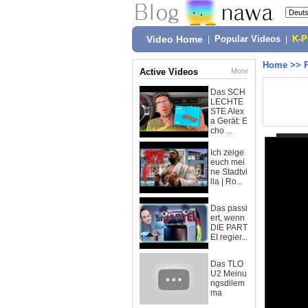
Video Home
|
Popular Videos
|
K-
Home
>>
Active Videos
More
Das SCH
LECHTE
STE Alex
a Gerät: E
cho ...
Ich zeige
euch mei
ne Stadtvi
lla | Ro...
Das passi
ert, wenn
DIE PART
EI regier...
Das TLO
U2 Meinu
ngsdilem
ma