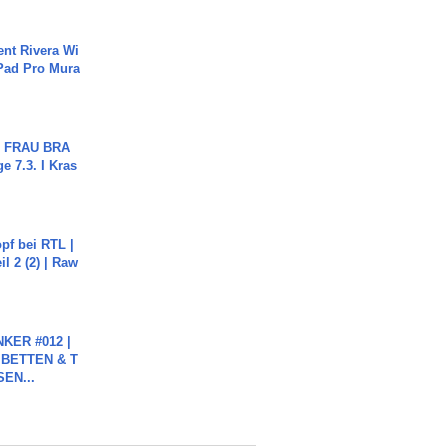
ent Rivera Wi
Pad Pro Mura
ch FRAU BRA
ge 7.3. I Kras
pf bei RTL |
il 2 (2) | Raw
KER #012 |
 BETTEN & T
SEN...