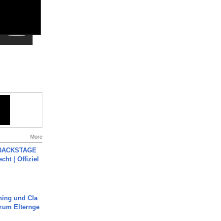
More
 BACKSTAGE
cht | Offiziel
ning und Cla
zum Elternge