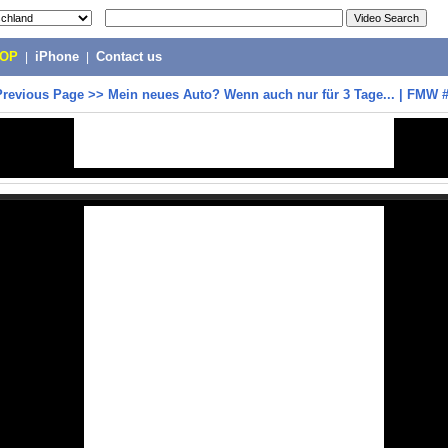
POP
|
iPhone
|
Contact us
Previous Page
>>
Mein neues Auto? Wenn auch nur für 3 Tage... | FMW 