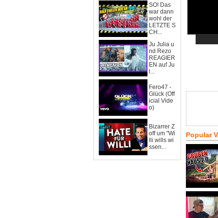
SO! Das
war dann
wohl der
LETZTE S
CH...
Ju Julia u
nd Rezo
REAGIER
EN auf Ju
l...
Fero47 -
Glück (Off
icial Vide
o)
Bizarrer Z
off um "Wi
Popular 
lli wills wi
ssen...