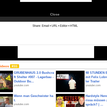
Close
6
Share:
Email
•
URL
•
Editor
•
HTML
Videos
GRUBENHAUS 2.0 Bushcra
48 STUNDEN
ft Shelter #007 - Lagerbau -
mit Felix Lobre
Outdoor Bu...
ler Trailer
youtube.com
youtube.com
Wenn man Geschwister ha
Hardstyle Hen
t.
rissa müssen 
youtube.com
spräch? | ...