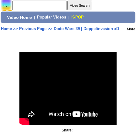
Video Home
|
Popular Videos
|
K-POP
Home
>>
Previous Page
>>
Dodo Wars 39 | Doppelinvasion xD
More
Share: