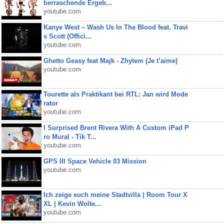
berraschende Ergeb...
youtube.com
Kanye West – Wash Us In The Blood feat. Travi
s Scott (Offici...
youtube.com
Ghetto Geasy feat Majk - Zhytem (Je t’aime)
youtube.com
Tourette als Praktikant bei RTL: Jan wird Mode
rator
youtube.com
I Surprised Brent Rivera With A Custom iPad P
ro Mural - Tik T...
youtube.com
GPS III Space Vehicle 03 Mission
youtube.com
Ich zeige euch meine Stadtvilla | Room Tour X
XL | Kevin Wolte...
youtube.com