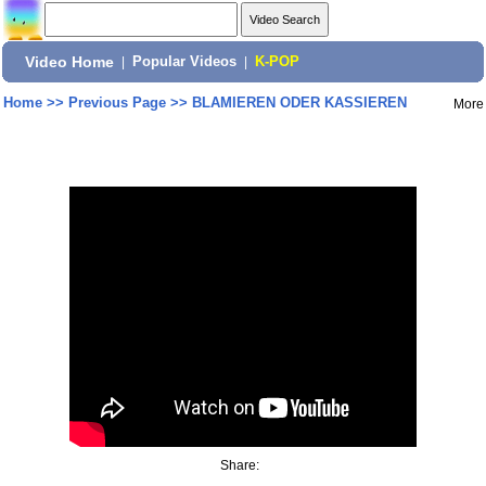
Video Home
|
Popular Videos
|
K-POP
Home
>>
Previous Page
>>
BLAMIEREN ODER KASSIEREN
More
Share: