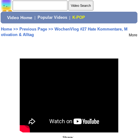
Video Home
|
Popular Videos
|
K-POP
Home
>>
Previous Page
>>
WochenVlog #27 Hate Kommentare, M
otivation & Alltag
More
Share: