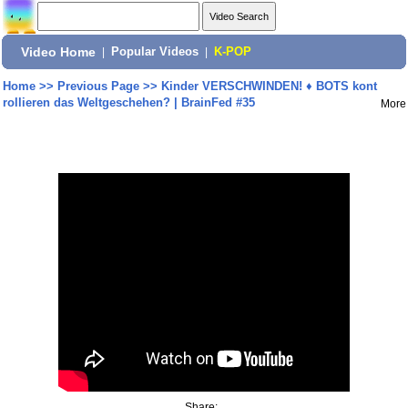
Video Home
|
Popular Videos
|
K-POP
Home
>>
Previous Page
>>
Kinder VERSCHWINDEN! ♦ BOTS kont
rollieren das Weltgeschehen? | BrainFed #35
More
Share: