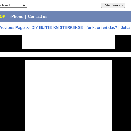
POP
|
iPhone
|
Contact us
Previous Page
>>
DIY BUNTE KNISTERKEKSE - funktioniert das? | Julia