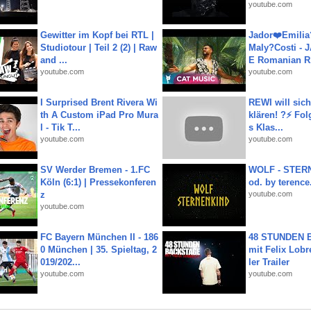
youtube.com
Gewitter im Kopf bei RTL |
Jador❤️Emili
Studiotour | Teil 2 (2) | Raw
Maly?Costi - 
and ...
E Romanian R.
youtube.com
youtube.com
I Surprised Brent Rivera Wi
REWI will si
th A Custom iPad Pro Mura
klären! ?⚡️ Fol
l - Tik T...
s Klas...
youtube.com
youtube.com
SV Werder Bremen - 1.FC
WOLF - STERN
Köln (6:1) | Pressekonferen
od. by terence.
z
youtube.com
youtube.com
FC Bayern München II - 186
48 STUNDEN
0 München | 35. Spieltag, 2
mit Felix Lobre
019/202...
ler Trailer
youtube.com
youtube.com