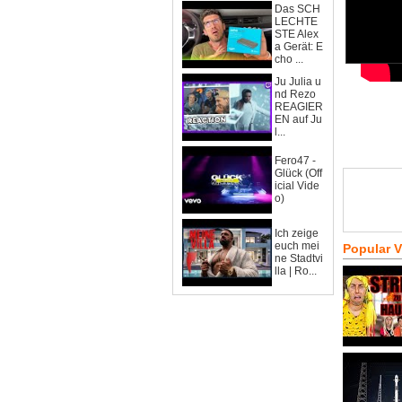
Das SCH
LECHTE
STE Alex
a Gerät: E
cho ...
Ju Julia u
nd Rezo
REAGIER
EN auf Ju
l...
Fero47 -
Glück (Off
icial Vide
o)
Ich zeige
euch mei
Popular 
ne Stadtvi
lla | Ro...