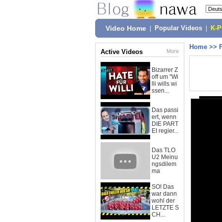
Video Home
|
Popular Videos
|
K-
Home
>>
Active Videos
More
Bizarrer Z
off um "Wi
lli wills wi
ssen...
Das passi
ert, wenn
DIE PART
EI regier...
Das TLO
U2 Meinu
ngsdilem
ma
SO! Das
war dann
wohl der
LETZTE S
CH...