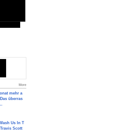
More
Monat mehr a
Das überras
..
Wash Us In T
 Travis Scott