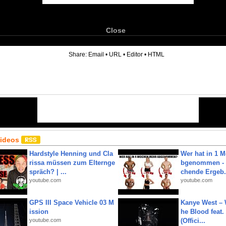
Close
6
Share:
Email
•
URL
•
Editor
•
HTML
Videos
Hardstyle Henning und Cla
Wer hat in 1 
rissa müssen zum Elternge
bgenommen - 
spräch? | ...
chende Ergeb.
youtube.com
youtube.com
GPS III Space Vehicle 03 M
Kanye West – 
ission
he Blood feat.
youtube.com
(Offici...