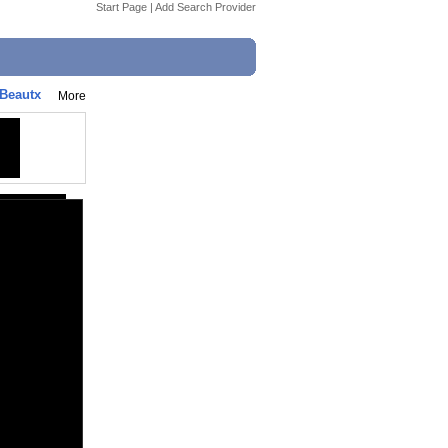
Start Page
|
Add Search Provider
 Beautx
More