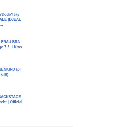
a?Dodo?Jay
JALE (DJEAL
..
ch FRAU BRA
ge 7.3. I Kras
ENKIND (pr
killt)
 BACKSTAGE
cht | Offiziel