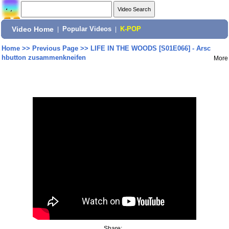
Video Home
|
Popular Videos
|
K-POP
Home
>>
Previous Page
>>
LIFE IN THE WOODS [S01E066] - Arsc
hbutton zusammenkneifen
More
Share: