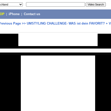
POP
|
iPhone
|
Contact us
Previous Page
>>
UMSTYLING CHALLENGE- WAS ist dein FAVORIT? +