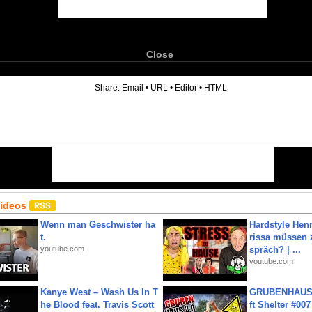
Close
6
Share:
Email
•
URL
•
Editor
•
HTML
Videos
Wenn man Geschwister ha
Hardstyle Hen
t.
rissa müssen 
youtube.com
spräch? | ...
youtube.com
Kanye West – Wash Us In T
GRUBENHAUS 
he Blood feat. Travis Scott
ft Shelter #007