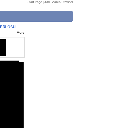
Start Page
|
Add Search Provider
 VERLOSU
More