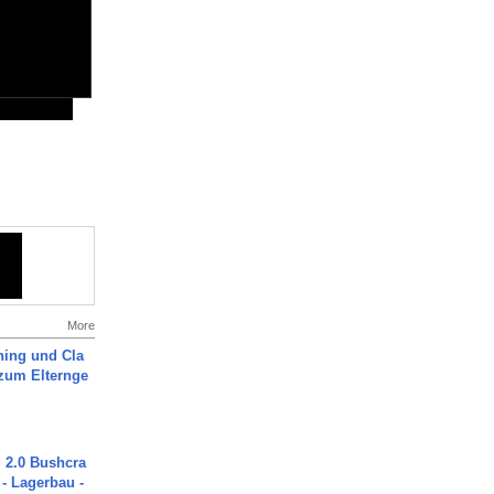
More
ning und Cla
zum Elternge
2.0 Bushcra
 - Lagerbau -