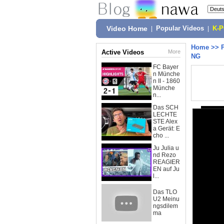
Video Home
|
Popular Videos
|
K-
Home
>>
Active Videos
More
NG
FC Bayer
n Münche
n II - 1860
Münche
n...
Das SCH
LECHTE
STE Alex
a Gerät: E
cho ...
Ju Julia u
nd Rezo
REAGIER
EN auf Ju
l...
Das TLO
U2 Meinu
ngsdilem
ma