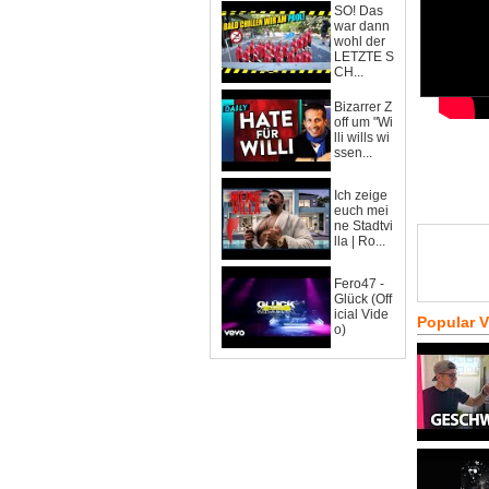
SO! Das
war dann
wohl der
LETZTE S
CH...
Bizarrer Z
off um "Wi
lli wills wi
ssen...
Ich zeige
euch mei
ne Stadtvi
lla | Ro...
Fero47 -
Glück (Off
icial Vide
Popular 
o)