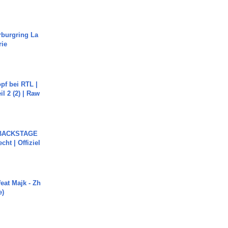
rburgring La
rie
pf bei RTL |
il 2 (2) | Raw
 BACKSTAGE
cht | Offiziel
eat Majk - Zh
e)