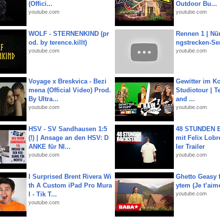
(Offici...
Outdoor Bu...
youtube.com
youtube.com
WOLF - STERNENKIND (pr
Rennen 1 | Nü
od. by terence.killt)
ngstrecken-Se
youtube.com
youtube.com
Voyage x Breskvica - Bezi
Gewitter im Ko
mena (Official Video) Prod.
Studiotour | Te
By Ultra...
and ...
youtube.com
youtube.com
HSV - SV Sandhausen 1:5
48 STUNDEN
(!) | Ansage an den HSV: D
mit Felix Lobre
ANKE für NI...
ler Trailer
youtube.com
youtube.com
I Surprised Brent Rivera Wi
Ghetto Geasy f
th A Custom iPad Pro Mura
ytem (Je t’aim
l - Tik T...
youtube.com
youtube.com