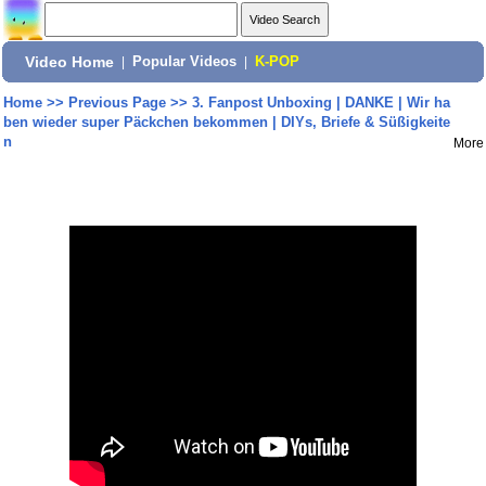
Video Home
|
Popular Videos
|
K-POP
Home
>>
Previous Page
>>
3. Fanpost Unboxing | DANKE | Wir ha
ben wieder super Päckchen bekommen | DIYs, Briefe & Süßigkeite
n
More