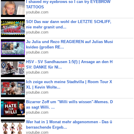
I shaved my eyebrows so I can try EYEBROW
TATTOOS
youtube.com
SO! Das war dann wohl der LETZTE SCHLIFF,
nie mehr granit und...
youtube.com
Ju Julia und Rezo REAGIEREN auf Julias Musi
kvideo (großen RE...
youtube.com
HSV - SV Sandhausen 1:5(!) | Ansage an den H
SV: DANKE für NI...
youtube.com
Ich zeige euch meine Stadtvilla | Room Tour X
XL | Kevin Wolte...
youtube.com
Bizarrer Zoff um "Willi wills wissen"-Memes. D
as sagt Willi. ...
youtube.com
Wer hat in 1 Monat mehr abgenommen - Das ü
berraschende Ergeb...
youtube.com