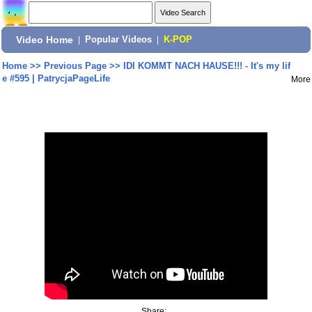
Video Home
|
Popular Videos
|
K-POP
Home
>>
Previous Page
>>
IDI KOMMT NACH HAUSE!!! - It's my lif
e #595 | PatrycjaPageLife
More
Share: