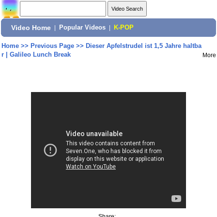
Video Home
|
Popular Videos
|
K-POP
Home
>>
Previous Page
>>
Dieser Apfelstrudel ist 1,5 Jahre haltba
r | Galileo Lunch Break
More
Share: