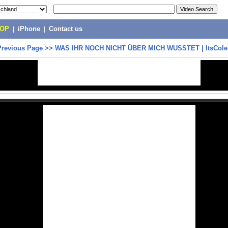
POP
|
iPhone
|
Contact us
Previous Page
>>
WAS IHR NOCH NICHT ÜBER MICH WUSSTET | ItsCole