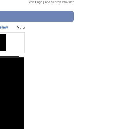
Start Page
|
Add Search Provider
slaw
More