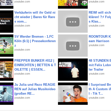
youtube.com
youtube.com
Verkäuferin will ihr Geld ni
REWI will si
cht wieder | Bares für Rare
klären! ?⚡️ Fol
s vom...
s Klas...
youtube.com
youtube.com
SV Werder Bremen - 1.FC
ROOMTOUR KR
Köln (6:1) | Pressekonferen
eam Harrison
z
youtube.com
youtube.com
PREPPER BUNKER #012 |
48 STUNDEN
EINRICHTEN | BETTEN & T
mit Felix Lobre
OILETTE | ESSEN...
ler Trailer
youtube.com
youtube.com
Ju Julia und Rezo REAGIE
I Surprised Br
REN auf Julias Musikvideo
th A Custom i
(großen RE...
l - Tik T...
youtube.com
youtube.com