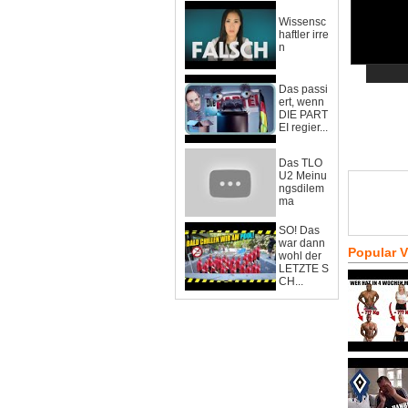
Wissensc
haftler irre
n
Das passi
ert, wenn
DIE PART
EI regier...
Das TLO
U2 Meinu
ngsdilem
ma
SO! Das
war dann
Popular 
wohl der
LETZTE S
CH...