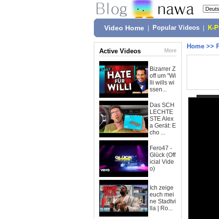
Video Home
|
Popular Videos
|
K-
Home
>>
Active Videos
More
Bizarrer Z
off um "Wi
lli wills wi
ssen...
Das SCH
LECHTE
STE Alex
a Gerät: E
cho ...
Fero47 -
Glück (Off
icial Vide
o)
Ich zeige
euch mei
ne Stadtvi
lla | Ro...