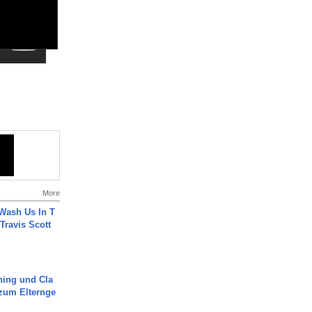
More
Wash Us In T
 Travis Scott
ning und Cla
zum Elternge