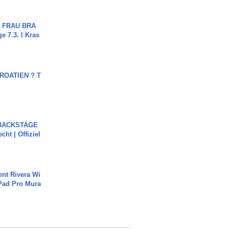
ch FRAU BRA
ge 7.3. I Kras
OATIEN ? T
 BACKSTAGE
cht | Offiziel
ent Rivera Wi
Pad Pro Mura