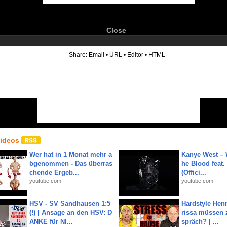
Close
6
Share:
Email
•
URL
•
Editor
•
HTML
Videos
Wer hat in 1 Monat mehr a
Kanye West – 
bgenommen - Das überras
he Blood feat.
chende Ergeb...
(Offici...
youtube.com
youtube.com
HSV - SV Sandhausen 1:5
Hardstyle Hen
(!) | Ansage an den HSV: D
rissa müssen 
ANKE für NI...
spräch? | ...