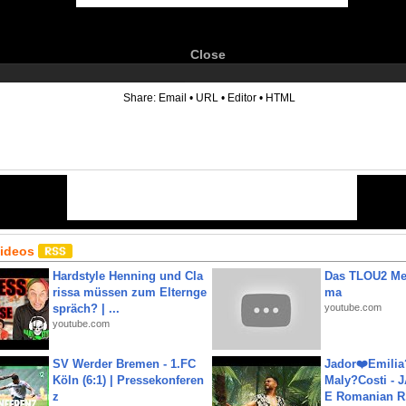
Close
6
Share:
Email
•
URL
•
Editor
•
HTML
Videos
Hardstyle Henning und Cla
Das TLOU2 Me
rissa müssen zum Elternge
ma
spräch? | ...
youtube.com
youtube.com
SV Werder Bremen - 1.FC
Jador❤️Emili
Köln (6:1) | Pressekonferen
Maly?Costi - 
z
E Romanian R.