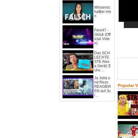
Wissensc
haftler irre
n
Fero47 -
Glück (Off
icial Vide
o)
Das SCH
LECHTE
STE Alex
a Gerät: E
cho ...
Ju Julia u
nd Rezo
Popular 
REAGIER
EN auf Ju
l...