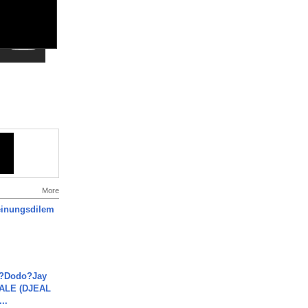
More
inungsdilem
a?Dodo?Jay
JALE (DJEAL
..