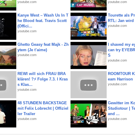
youtube.com
youtube.com
Kanye West – Wash Us In T
Tourette als Pr
he Blood feat. Travis Scott
RTL: Jan wird
(Offici...
youtube.com
youtube.com
Ghetto Geasy feat Majk - Zh
I shaved my e
ytem (Je t’aime)
can try EYE
youtube.com
S
youtube.com
REWI will sich FRAU BRA
ROOMTOUR KR
klären! ?⚡️ Folge 7.3. I Kras
eam Harrison
s Klas...
youtube.com
youtube.com
48 STUNDEN BACKSTAGE
Gewitter im Ko
mit Felix Lobrecht | Offiziel
Studiotour | Te
ler Trailer
and ...
youtube.com
youtube.com