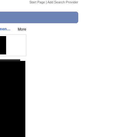
Start Page
|
Add Search Provider
men...
More