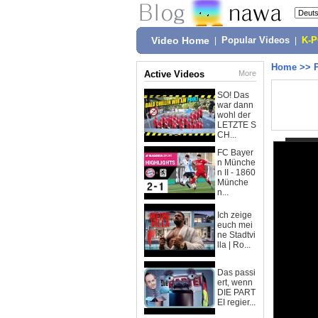
Video Home
|
Popular Videos
|
K-
Home
>>
Active Videos
More
SO! Das
war dann
wohl der
LETZTE S
CH...
FC Bayer
n Münche
n II - 1860
Münche
n...
Ich zeige
euch mei
ne Stadtvi
lla | Ro...
Das passi
ert, wenn
DIE PART
EI regier...