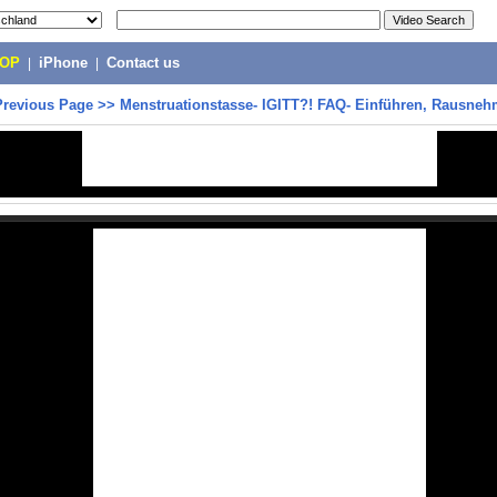
POP
|
iPhone
|
Contact us
Previous Page
>>
Menstruationstasse- IGITT?! FAQ- Einführen, Rausneh