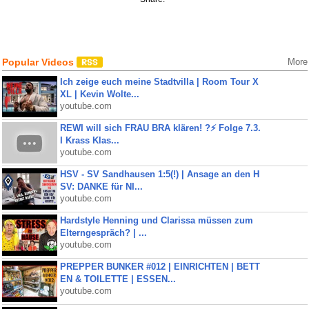
Popular Videos
More
Ich zeige euch meine Stadtvilla | Room Tour X
XL | Kevin Wolte...
youtube.com
REWI will sich FRAU BRA klären! ?⚡️ Folge 7.3.
I Krass Klas...
youtube.com
HSV - SV Sandhausen 1:5(!) | Ansage an den H
SV: DANKE für NI...
youtube.com
Hardstyle Henning und Clarissa müssen zum
Elterngespräch? | ...
youtube.com
PREPPER BUNKER #012 | EINRICHTEN | BETT
EN & TOILETTE | ESSEN...
youtube.com