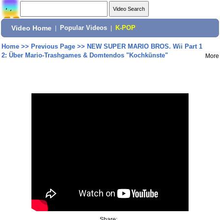
Video Home
|
Popular Videos
|
K-POP
Home
>>
Previous Page
>>
NEW SUPER MARIO BROS. Wii Part 1
2: Über Mario-Trashgames & Domtendos "Kochkünste"
More
Share: