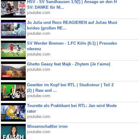
HSV - SV Sandhausen 1:5(!) | Ansage an den H
SV: DANKE für NI...
youtube.com
Ju Julia und Rezo REAGIEREN auf Julias Musi
kvideo (großen RE...
youtube.com
SV Werder Bremen - 1.FC Köln (6:1) | Presseko
nferenz
youtube.com
Ghetto Geasy feat Majk - Zhytem (Je t’aime)
youtube.com
Gewitter im Kopf bei RTL | Studiotour | Teil 2
(2) | Raw and ...
youtube.com
Tourette als Praktikant bei RTL: Jan wird Mode
rator
youtube.com
Wissenschaftler irren
youtube.com