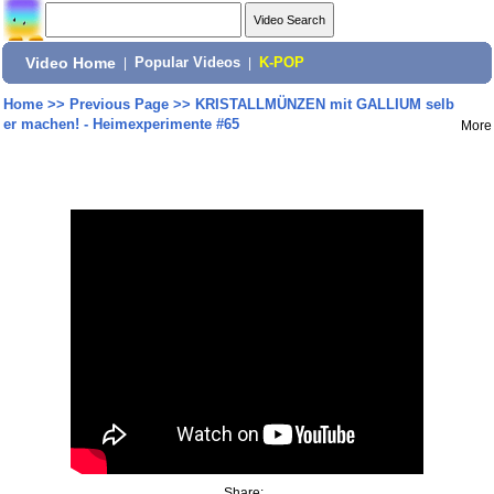
Video Home
|
Popular Videos
|
K-POP
Home
>>
Previous Page
>>
KRISTALLMÜNZEN mit GALLIUM selb
er machen! - Heimexperimente #65
More
Share: