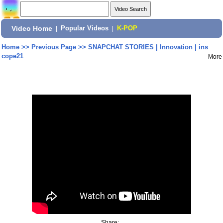
Video Home
|
Popular Videos
|
K-POP
Home
>>
Previous Page
>>
SNAPCHAT STORIES | Innovation | ins
cope21
More
Share: