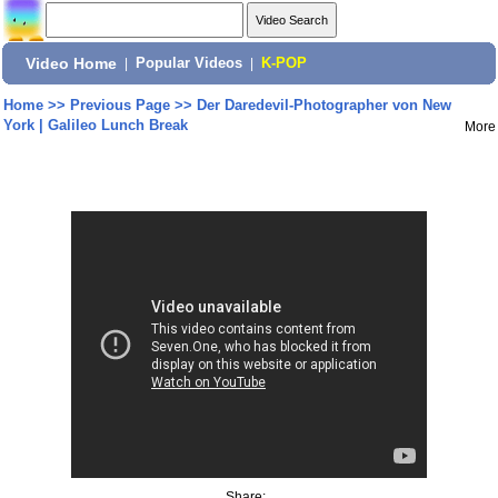
Video Home
|
Popular Videos
|
K-POP
Home
>>
Previous Page
>>
Der Daredevil-Photographer von New
York | Galileo Lunch Break
More
Share: