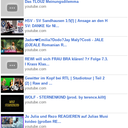
Das TLOU2 Meinungsdilemma
youtube.com
HSV - SV Sandhausen 1:5(!) | Ansage an den H
SV: DANKE für NI...
youtube.com
Jador❤️Emilia?Dodo?Jay Maly?Costi - JALE
(DJEALE Romanian R...
youtube.com
REWI will sich FRAU BRA klären! ?⚡️ Folge 7.3.
I Krass Klas...
youtube.com
Gewitter im Kopf bei RTL | Studiotour | Teil 2
(2) | Raw and ...
youtube.com
WOLF - STERNENKIND (prod. by terence.killt)
youtube.com
Ju Julia und Rezo REAGIEREN auf Julias Musi
kvideo (großen RE...
youtube.com