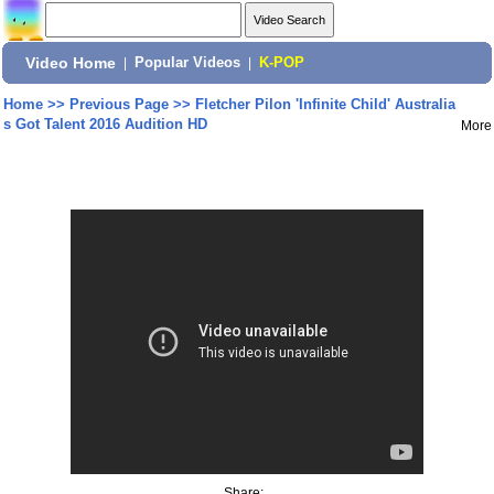
Video Home
|
Popular Videos
|
K-POP
Home
>>
Previous Page
>>
Fletcher Pilon 'Infinite Child' Australia
s Got Talent 2016 Audition HD
More
Share: