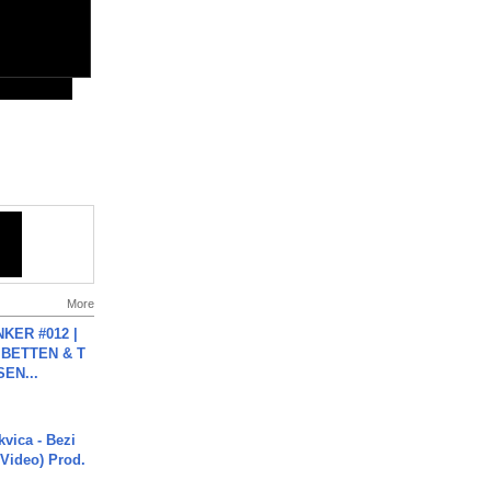
More
KER #012 |
 BETTEN & T
SEN...
vica - Bezi
 Video) Prod.