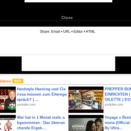
Close
6
Share:
Email
•
URL
•
Editor
•
HTML
Videos
Hardstyle Henning und Cla
PREPPER BUN
rissa müssen zum Elternge
EINRICHTEN |
spräch? | ...
OILETTE | ES
youtube.com
youtube.com
Wer hat in 1 Monat mehr a
Voyage x Bresk
bgenommen - Das überras
mena (Official
chende Ergeb...
By Ultra...