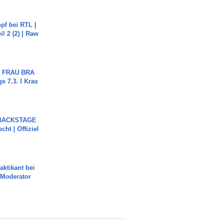
pf bei RTL |
il 2 (2) | Raw
ch FRAU BRA
ge 7.3. I Kras
 BACKSTAGE
cht | Offiziel
aktikant bei
 Moderator