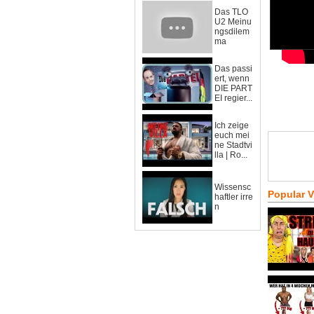
Das TLO
U2 Meinu
ngsdilem
ma
Das passi
ert, wenn
DIE PART
EI regier...
Ich zeige
euch mei
ne Stadtvi
lla | Ro...
Wissensc
Popular 
haftler irre
n