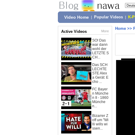
Video Home
|
Popular Videos
|
K-
Home
>>
Active Videos
More
SO! Das
war dann
wohl der
LETZTE S
CH...
Das SCH
LECHTE
STE Alex
a Gerät: E
cho ...
FC Bayer
n Münche
n II - 1860
Münche
n...
Bizarrer Z
off um "Wi
lli wills wi
ssen...