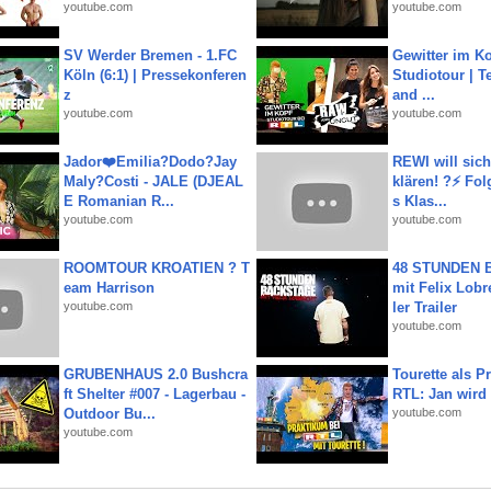
youtube.com
youtube.com
SV Werder Bremen - 1.FC
Gewitter im Ko
Köln (6:1) | Pressekonferen
Studiotour | Te
z
and ...
youtube.com
youtube.com
Jador❤️Emilia?Dodo?Jay
REWI will si
Maly?Costi - JALE (DJEAL
klären! ?⚡️ Fol
E Romanian R...
s Klas...
youtube.com
youtube.com
ROOMTOUR KROATIEN ? T
48 STUNDEN
eam Harrison
mit Felix Lobre
youtube.com
ler Trailer
youtube.com
GRUBENHAUS 2.0 Bushcra
Tourette als Pr
ft Shelter #007 - Lagerbau -
RTL: Jan wird
Outdoor Bu...
youtube.com
youtube.com