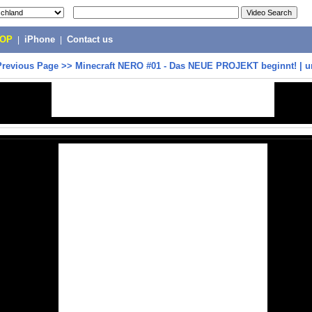
POP
|
iPhone
|
Contact us
Previous Page
>>
Minecraft NERO #01 - Das NEUE PROJEKT beginnt! | u