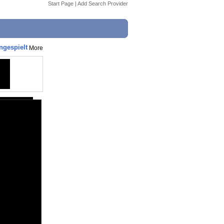
Start Page
|
Add Search Provider
ngespielt
More