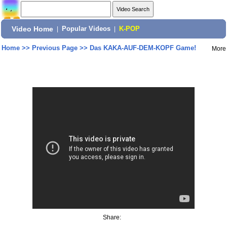
Video Home
|
Popular Videos
|
K-POP
Home
>>
Previous Page
>>
Das KAKA-AUF-DEM-KOPF Game!
More
Share: