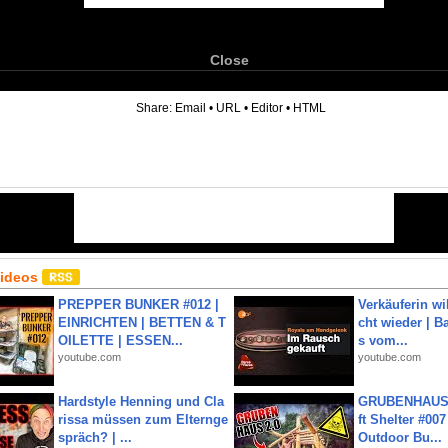
Close
6
Share:
Email
•
URL
•
Editor
•
HTML
Videos
PREPPER BUNKER #012 |
Verkäuferin wil
EINRICHTEN | BETTEN & T
cht wieder | B
OILETTE | ESSEN...
s vom...
youtube.com
youtube.com
Hardstyle Henning und Cla
GRUBENHAUS 
rissa müssen zum Elternge
ft Shelter #007
spräch? | ...
Outdoor Bu...