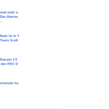
Monat mehr a
Das überras
..
Wash Us In T
 Travis Scott
dhausen 1:5
n den HSV: D
chwister ha