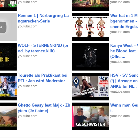
youtube.com
youtube.com
Rennen 1 | Nürburgring La
Wer hat in 1 
ngstrecken-Serie
bgenommen - 
youtube.com
chende Ergeb.
youtube.com
WOLF - STERNENKIND (pr
Kanye West – 
od. by terence.killt)
he Blood feat.
youtube.com
(Offici...
youtube.com
Tourette als Praktikant bei
HSV - SV San
RTL: Jan wird Moderator
(!) | Ansage a
youtube.com
ANKE für NI...
youtube.com
Ghetto Geasy feat Majk - Zh
Wenn man Ges
ytem (Je t’aime)
t.
youtube.com
youtube.com