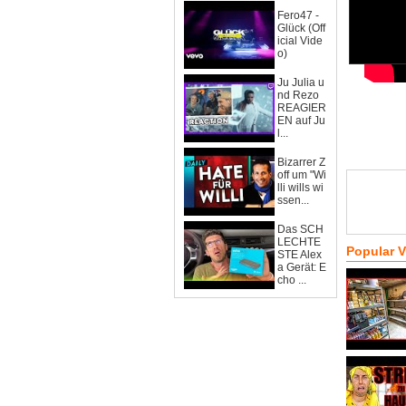
Fero47 -
Glück (Off
icial Vide
o)
Ju Julia u
nd Rezo
REAGIER
EN auf Ju
l...
Bizarrer Z
off um "Wi
lli wills wi
ssen...
Das SCH
LECHTE
Popular 
STE Alex
a Gerät: E
cho ...