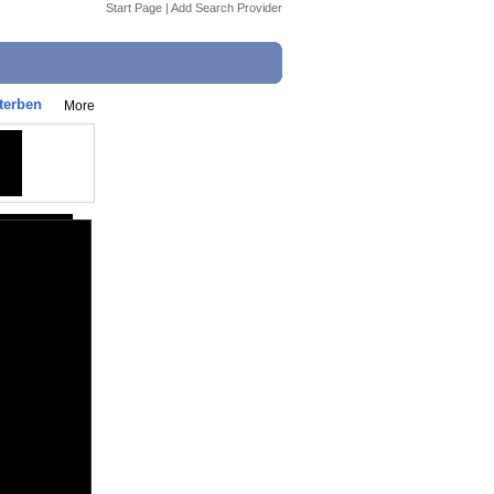
Start Page
|
Add Search Provider
terben
More