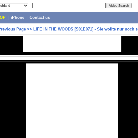
POP
|
iPhone
|
Contact us
Previous Page
>>
LIFE IN THE WOODS [S01E071] - Sie wollte nur noch s