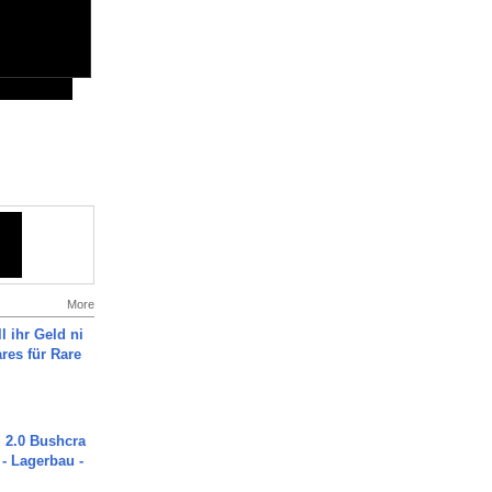
More
l ihr Geld ni
ares für Rare
2.0 Bushcra
 - Lagerbau -