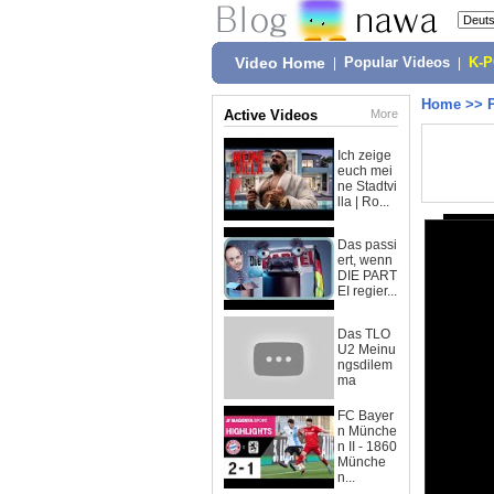
Video Home
|
Popular Videos
|
K-
Home
>>
Active Videos
More
Ich zeige
euch mei
ne Stadtvi
lla | Ro...
Das passi
ert, wenn
DIE PART
EI regier...
Das TLO
U2 Meinu
ngsdilem
ma
FC Bayer
n Münche
n II - 1860
Münche
n...