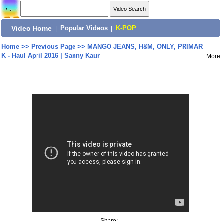
Video Home
|
Popular Videos
|
K-POP
Home
>>
Previous Page
>>
MANGO JEANS, H&M, ONLY, PRIMAR
K - Haul April 2016 | Sanny Kaur
More
Share: