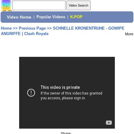
Video Home
|
Popular Videos
|
K-POP
Home
>>
Previous Page
>>
SCHNELLE KRONENTRUHE - GOWIPE
ANGRIFFE | Clash Royale
More
Share: