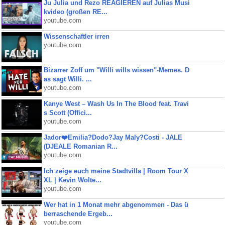
Ju Julia und Rezo REAGIEREN auf Julias Musi
kvideo (großen RE...
youtube.com
Wissenschaftler irren
youtube.com
Bizarrer Zoff um "Willi wills wissen"-Memes. D
as sagt Willi. ...
youtube.com
Kanye West – Wash Us In The Blood feat. Travi
s Scott (Offici...
youtube.com
Jador❤️Emilia?Dodo?Jay Maly?Costi - JALE
(DJEALE Romanian R...
youtube.com
Ich zeige euch meine Stadtvilla | Room Tour X
XL | Kevin Wolte...
youtube.com
Wer hat in 1 Monat mehr abgenommen - Das ü
berraschende Ergeb...
youtube.com