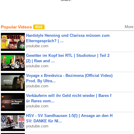
Popular Videos
More
Hardstyle Henning und Clarissa müssen zum
Elterngespräch? | ...
youtube.com
Gewitter im Kopf bei RTL | Studiotour | Teil 2
(2) | Raw and ...
youtube.com
Voyage x Breskvica - Bezimena (Official Video)
Prod. By Ultra...
youtube.com
Verkäuferin will ihr Geld nicht wieder | Bares f
ür Rares vom...
youtube.com
HSV - SV Sandhausen 1:5(!) | Ansage an den H
SV: DANKE für NI...
youtube.com