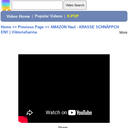
Video Home
|
Popular Videos
|
K-POP
Home
>>
Previous Page
>>
AMAZON Haul - KRASSE SCHNÄPPCH
EN!! | ViktoriaSarina
More
Share: