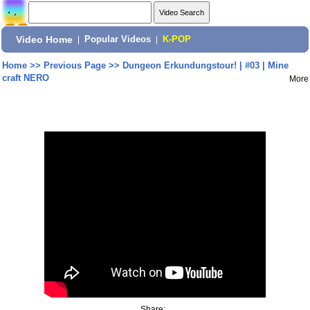
Video Home
|
Popular Videos
|
K-POP
Home
>>
Previous Page
>>
Dungeon Erkundungstour! | #03 | Mine
craft NERO
More
Share: