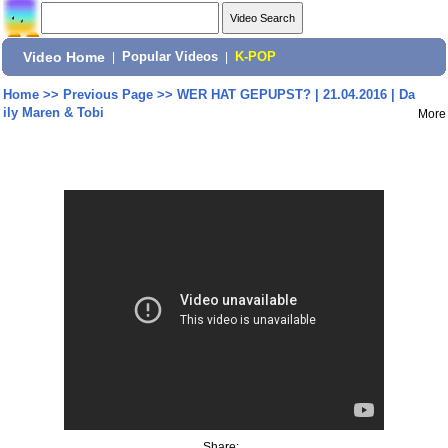
Video Home
|
Popular Videos
|
K-POP
Home
>>
Previous Page
>>
WER HAT GEPUPST? | 21.04.2016 | Da
ily Maren & Tobi
More
Share: