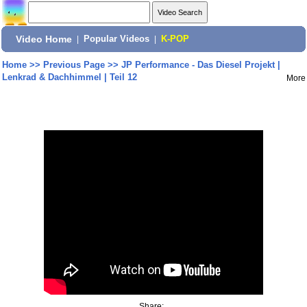
Video Home
|
Popular Videos
|
K-POP
Home
>>
Previous Page
>>
JP Performance - Das Diesel Projekt |
Lenkrad & Dachhimmel | Teil 12
More
Share: