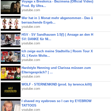
Voyage x Breskvica - Bezimena (Official Video)
Prod. By Ultra...
youtube.com
Wer hat in 1 Monat mehr abgenommen - Das ü
berraschende Ergeb...
youtube.com
HSV - SV Sandhausen 1:5(!) | Ansage an den H
SV: DANKE für NI...
youtube.com
Ich zeige euch meine Stadtvilla | Room Tour X
XL | Kevin Wolte...
youtube.com
Hardstyle Henning und Clarissa müssen zum
Elterngespräch? | ...
youtube.com
WOLF - STERNENKIND (prod. by terence.killt)
youtube.com
I shaved my eyebrows so I can try EYEBROW
TATTOOS
youtube.com