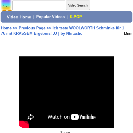
Video Home
|
Popular Videos
|
K-POP
Home
>>
Previous Page
>>
Ich teste WOOLWORTH Schminke für 1
7€ mit KRASSEM Ergebnis! :O | by Nhitastic
More
Share: