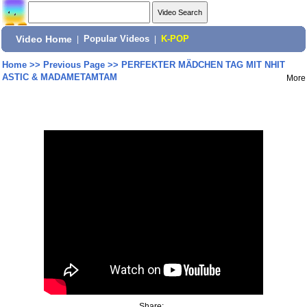
Video Home
|
Popular Videos
|
K-POP
Home
>>
Previous Page
>>
PERFEKTER MÄDCHEN TAG MIT NHIT
ASTIC & MADAMETAMTAM
More
Share: