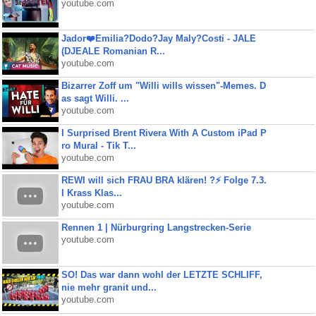
youtube.com
Jador❤️Emilia?Dodo?Jay Maly?Costi - JALE
(DJEALE Romanian R...
youtube.com
Bizarrer Zoff um "Willi wills wissen"-Memes. D
as sagt Willi. ...
youtube.com
I Surprised Brent Rivera With A Custom iPad P
ro Mural - Tik T...
youtube.com
REWI will sich FRAU BRA klären! ?⚡️ Folge 7.3.
I Krass Klas...
youtube.com
Rennen 1 | Nürburgring Langstrecken-Serie
youtube.com
SO! Das war dann wohl der LETZTE SCHLIFF,
nie mehr granit und...
youtube.com