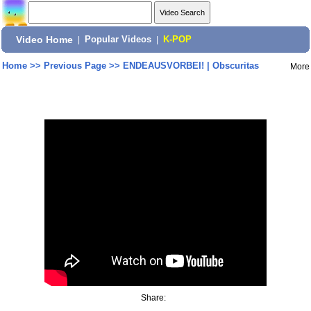
Video Home
|
Popular Videos
|
K-POP
Home
>>
Previous Page
>>
ENDEAUSVORBEI! | Obscuritas
More
Share: