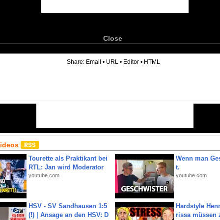
Close
6
Share:
Email
•
URL
•
Editor
•
HTML
Videos
Tourette als Praktikant bei
Wenn man Ges
RTL: Jan wird Moderator
t.
youtube.com
youtube.com
HSV - SV Sandhausen 1:5
Hardstyle Hen
(!) | Ansage an den HSV: D
rissa müssen 