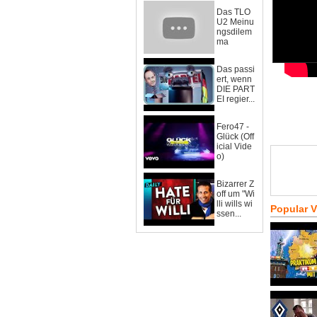
Das TLO
U2 Meinu
ngsdilem
ma
Das passi
ert, wenn
DIE PART
EI regier...
Fero47 -
Glück (Off
icial Vide
o)
Bizarrer Z
off um "Wi
lli wills wi
Popular 
ssen...