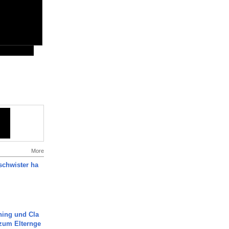
More
chwister ha
ning und Cla
zum Elternge