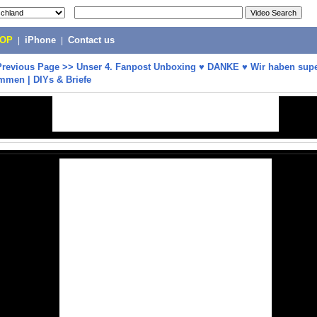
POP
|
iPhone
|
Contact us
Previous Page
>>
Unser 4. Fanpost Unboxing ♥ DANKE ♥ Wir haben sup
mmen | DIYs & Briefe