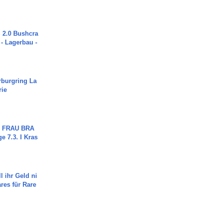
2.0 Bushcra
 - Lagerbau -
rburgring La
rie
ch FRAU BRA
ge 7.3. I Kras
l ihr Geld ni
ares für Rare