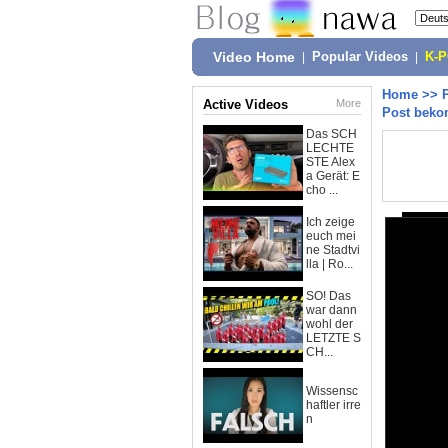
Video Home
|
Popular Videos
|
K-
Home
>>
Active Videos
More
Post beko
Das SCH
LECHTE
STE Alex
a Gerät: E
cho ...
Ich zeige
euch mei
ne Stadtvi
lla | Ro...
SO! Das
war dann
wohl der
LETZTE S
CH...
Wissensc
haftler irre
n