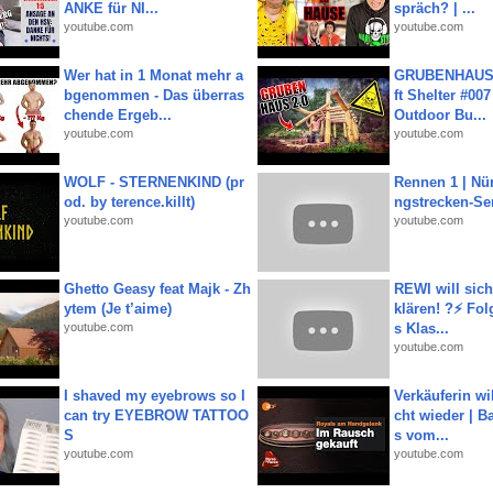
ANKE für NI...
spräch? | ...
youtube.com
youtube.com
Wer hat in 1 Monat mehr a
GRUBENHAUS 
bgenommen - Das überras
ft Shelter #007
chende Ergeb...
Outdoor Bu...
youtube.com
youtube.com
WOLF - STERNENKIND (pr
Rennen 1 | Nü
od. by terence.killt)
ngstrecken-Se
youtube.com
youtube.com
Ghetto Geasy feat Majk - Zh
REWI will si
ytem (Je t’aime)
klären! ?⚡️ Fol
youtube.com
s Klas...
youtube.com
I shaved my eyebrows so I
Verkäuferin wil
can try EYEBROW TATTOO
cht wieder | B
S
s vom...
youtube.com
youtube.com