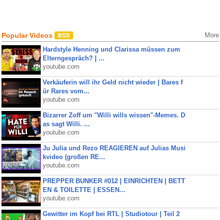
Popular Videos
More
Hardstyle Henning und Clarissa müssen zum
Elterngespräch? | ...
youtube.com
Verkäuferin will ihr Geld nicht wieder | Bares f
ür Rares vom...
youtube.com
Bizarrer Zoff um "Willi wills wissen"-Memes. D
as sagt Willi. ...
youtube.com
Ju Julia und Rezo REAGIEREN auf Julias Musi
kvideo (großen RE...
youtube.com
PREPPER BUNKER #012 | EINRICHTEN | BETT
EN & TOILETTE | ESSEN...
youtube.com
Gewitter im Kopf bei RTL | Studiotour | Teil 2