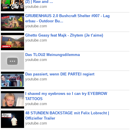
(2) | Raw and ...
youtube.com
GRUBENHAUS 2.0 Bushcraft Shelter #007 - Lag
erbau - Outdoor Bu...
youtube.com
Ghetto Geasy feat Majk - Zhytem (Je t’aime)
youtube.com
Das TLOU2 Meinungsdilemma
youtube.com
Das passiert, wenn DIE PARTEI regiert
youtube.com
I shaved my eyebrows so I can try EYEBROW
TATTOOS
youtube.com
48 STUNDEN BACKSTAGE mit Felix Lobrecht |
Offizieller Trailer
youtube.com