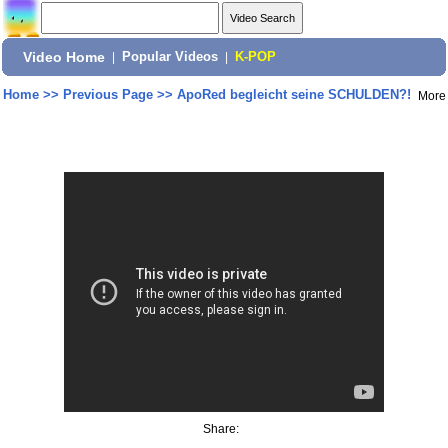
Video Home
|
Popular Videos
|
K-POP
Home
>>
Previous Page
>>
ApoRed begleicht seine SCHULDEN?!
More
Share: