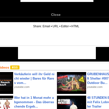
Close
6
Share:
Email
•
URL
•
Editor
•
HTML
Videos
Verkäuferin will ihr Geld ni
GRUBENHAUS 
cht wieder | Bares für Rare
ft Shelter #007
s vom...
Outdoor Bu...
youtube.com
youtube.com
Wer hat in 1 Monat mehr a
48 STUNDEN
bgenommen - Das überras
mit Felix Lobre
chende Ergeb...
ler Trailer