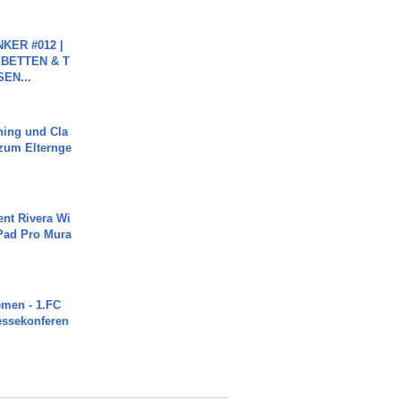
KER #012 |
 BETTEN & T
SEN...
ning und Cla
zum Elternge
ent Rivera Wi
Pad Pro Mura
men - 1.FC
ressekonferen