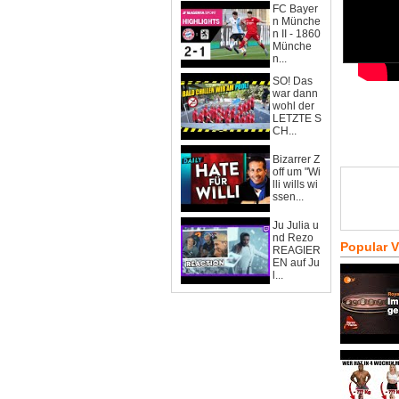
FC Bayer
n Münche
n II - 1860
Münche
n...
SO! Das
war dann
wohl der
LETZTE S
CH...
Bizarrer Z
off um "Wi
lli wills wi
ssen...
Ju Julia u
nd Rezo
Popular 
REAGIER
EN auf Ju
l...