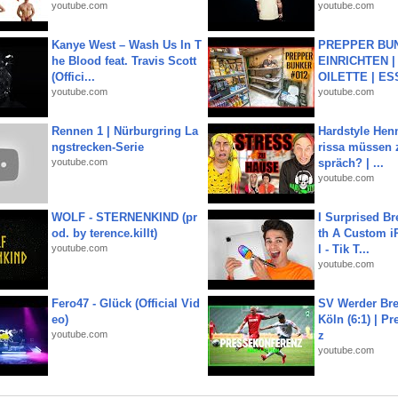
youtube.com
youtube.com
Kanye West – Wash Us In T
PREPPER BUN
he Blood feat. Travis Scott
EINRICHTEN |
(Offici...
OILETTE | ES
youtube.com
youtube.com
Rennen 1 | Nürburgring La
Hardstyle Hen
ngstrecken-Serie
rissa müssen 
youtube.com
spräch? | ...
youtube.com
WOLF - STERNENKIND (pr
I Surprised Br
od. by terence.killt)
th A Custom i
youtube.com
l - Tik T...
youtube.com
Fero47 - Glück (Official Vid
SV Werder Bre
eo)
Köln (6:1) | P
youtube.com
z
youtube.com