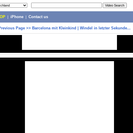
POP
|
iPhone
|
Contact us
Previous Page
>>
Barcelona mit Kleinkind | Windel in letzter Sekunde...