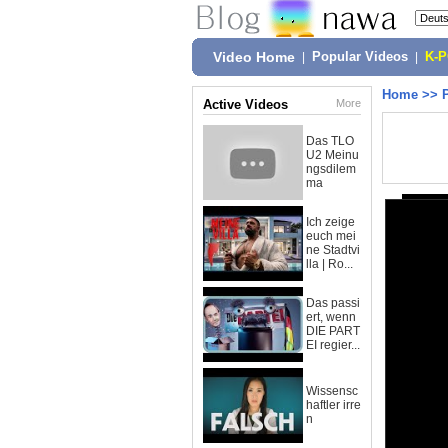
Video Home
|
Popular Videos
|
K-
Home
>>
Active Videos
More
Das TLO
U2 Meinu
ngsdilem
ma
Ich zeige
euch mei
ne Stadtvi
lla | Ro...
Das passi
ert, wenn
DIE PART
EI regier...
Wissensc
haftler irre
n