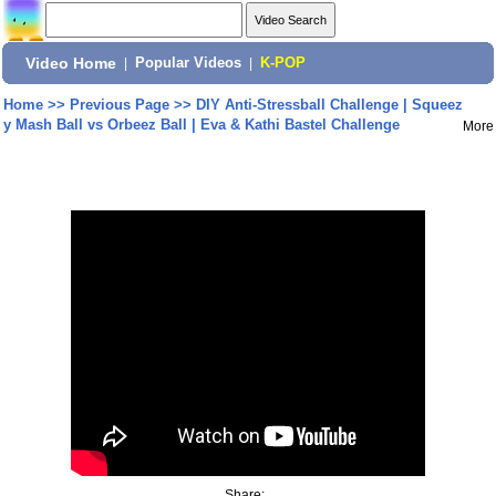
Video Home
|
Popular Videos
|
K-POP
Home
>>
Previous Page
>>
DIY Anti-Stressball Challenge | Squeez
y Mash Ball vs Orbeez Ball | Eva & Kathi Bastel Challenge
More
Share: