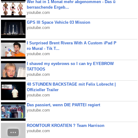
Wer hat in 1 Monat mehr abgenommen - Das ü
berraschende Ergeb...
youtube.com
GPS III Space Vehicle 03 Mission
youtube.com
I Surprised Brent Rivera With A Custom iPad P
ro Mural - Tik T...
youtube.com
I shaved my eyebrows so I can try EYEBROW
TATTOOS
youtube.com
48 STUNDEN BACKSTAGE mit Felix Lobrecht |
Offizieller Trailer
youtube.com
Das passiert, wenn DIE PARTEI regiert
youtube.com
ROOMTOUR KROATIEN ? Team Harrison
youtube.com