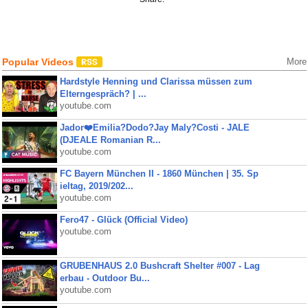
Popular Videos
More
Hardstyle Henning und Clarissa müssen zum
Elterngespräch? | ...
youtube.com
Jador❤️Emilia?Dodo?Jay Maly?Costi - JALE
(DJEALE Romanian R...
youtube.com
FC Bayern München II - 1860 München | 35. Sp
ieltag, 2019/202...
youtube.com
Fero47 - Glück (Official Video)
youtube.com
GRUBENHAUS 2.0 Bushcraft Shelter #007 - Lag
erbau - Outdoor Bu...
youtube.com