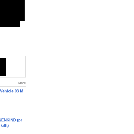
More
 Vehicle 03 M
ENKIND (pr
killt)