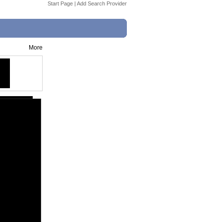
Start Page
|
Add Search Provider
More