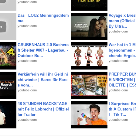
youtube.com
Das TLOU2 Meinungsdilem
Voyage x Bresk
ma
mena (Official
youtube.com
By Ultra...
youtube.com
GRUBENHAUS 2.0 Bushcra
Wer hat in 1 
ft Shelter #007 - Lagerbau -
bgenommen - 
Outdoor Bu...
chende Ergeb.
youtube.com
youtube.com
Verkäuferin will ihr Geld ni
PREPPER BUN
cht wieder | Bares für Rare
EINRICHTEN |
s vom...
OILETTE | ES
youtube.com
youtube.com
48 STUNDEN BACKSTAGE
I Surprised Br
mit Felix Lobrecht | Offiziel
th A Custom i
ler Trailer
l - Tik T...
youtube.com
youtube.com