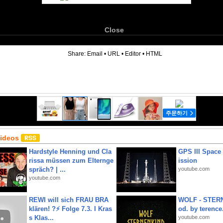
Close
6
Share:
Email
•
URL
•
Editor
•
HTML
Videos
Hardstyle Henning und Cla
GPS III Space
rissa müssen zum Elternge
ission
spräch? | ...
youtube.com
youtube.com
REWI will sich FRAU BRA
WOLF - STERN
klären! ?⚡️ Folge 7.3. I Kras
od. by terence.
s Klas...
youtube.com