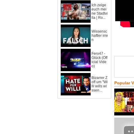
Ich zeige
euch mei
ne Stadtvi
lla | Ro...
Wissensc
haftler irre
n
Fero47 -
Glück (Off
icial Vide
o)
Bizarrer Z
off um "Wi
Popular 
lli wills wi
ssen...