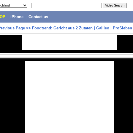
POP
|
iPhone
|
Contact us
Previous Page
>>
Foodtrend: Gericht aus 2 Zutaten | Galileo | ProSieben