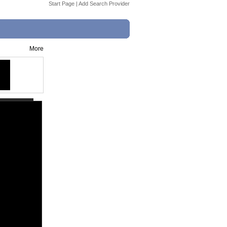
Start Page
|
Add Search Provider
More