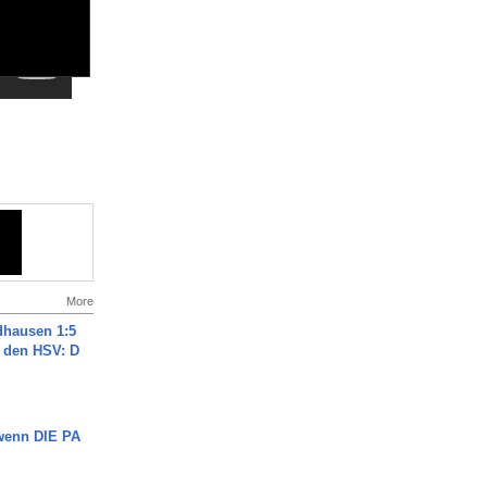
More
dhausen 1:5
n den HSV: D
 wenn DIE PA