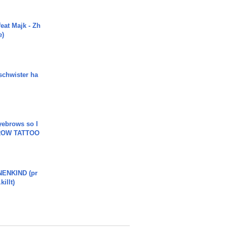
eat Majk - Zh
e)
chwister ha
yebrows so I
BROW TATTOO
ENKIND (pr
killt)