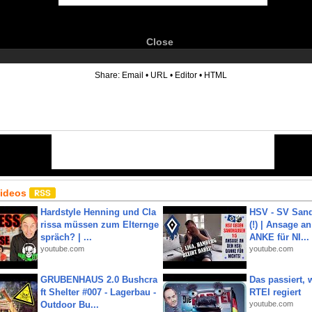
Close
6
Share:
Email
•
URL
•
Editor
•
HTML
Videos
Hardstyle Henning und Cla
HSV - SV San
rissa müssen zum Elternge
(!) | Ansage a
spräch? | ...
ANKE für NI...
youtube.com
youtube.com
GRUBENHAUS 2.0 Bushcra
Das passiert,
ft Shelter #007 - Lagerbau -
RTEI regiert
Outdoor Bu...
youtube.com