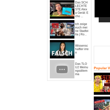
Das SCH
LECHTE
STE Alex
a Gerät: E
cho ...
Ich zeige
euch mei
ne Stadtvi
lla | Ro...
Wissensc
haftler irre
n
Das TLO
U2 Meinu
Popular 
ngsdilem
ma