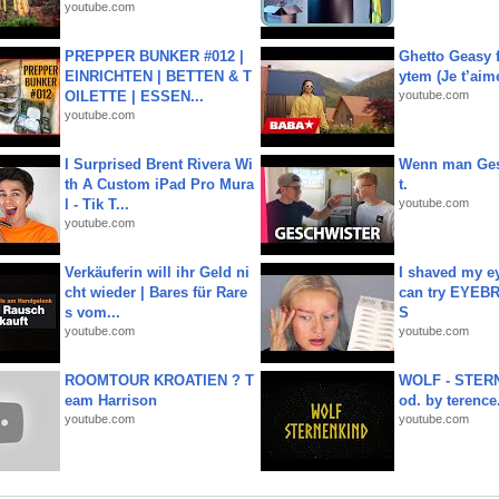
youtube.com
PREPPER BUNKER #012 |
Ghetto Geasy f
EINRICHTEN | BETTEN & T
ytem (Je t’aim
OILETTE | ESSEN...
youtube.com
youtube.com
I Surprised Brent Rivera Wi
Wenn man Ges
th A Custom iPad Pro Mura
t.
l - Tik T...
youtube.com
youtube.com
Verkäuferin will ihr Geld ni
I shaved my e
cht wieder | Bares für Rare
can try EYE
s vom...
S
youtube.com
youtube.com
ROOMTOUR KROATIEN ? T
WOLF - STERN
eam Harrison
od. by terence.
youtube.com
youtube.com