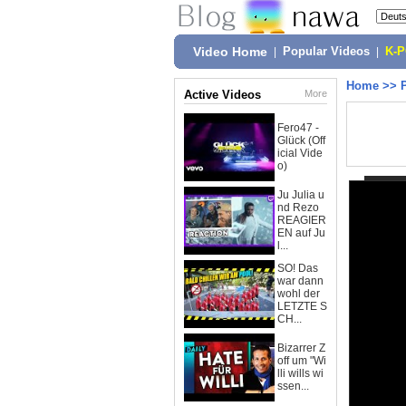
Video Home
|
Popular Videos
|
K-
Home
>>
Active Videos
More
Fero47 -
Glück (Off
icial Vide
o)
Ju Julia u
nd Rezo
REAGIER
EN auf Ju
l...
SO! Das
war dann
wohl der
LETZTE S
CH...
Bizarrer Z
off um "Wi
lli wills wi
ssen...