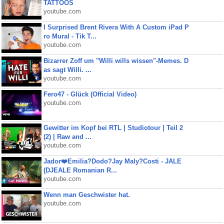
TATTOOS
youtube.com
I Surprised Brent Rivera With A Custom iPad P
ro Mural - Tik T...
youtube.com
Bizarrer Zoff um "Willi wills wissen"-Memes. D
as sagt Willi. ...
youtube.com
Fero47 - Glück (Official Video)
youtube.com
Gewitter im Kopf bei RTL | Studiotour | Teil 2
(2) | Raw and ...
youtube.com
Jador❤️Emilia?Dodo?Jay Maly?Costi - JALE
(DJEALE Romanian R...
youtube.com
Wenn man Geschwister hat.
youtube.com