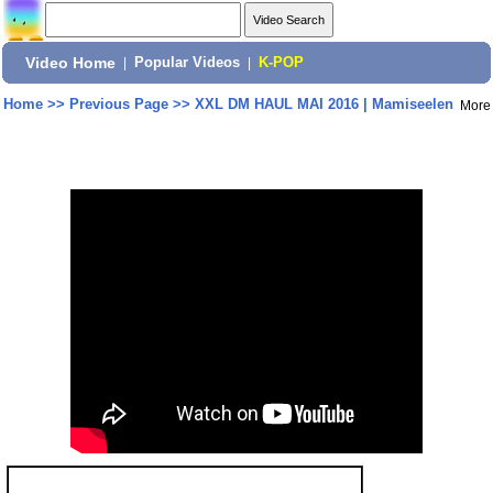
Video Home
|
Popular Videos
|
K-POP
Home
>>
Previous Page
>>
XXL DM HAUL MAI 2016 | Mamiseelen
More
Share: