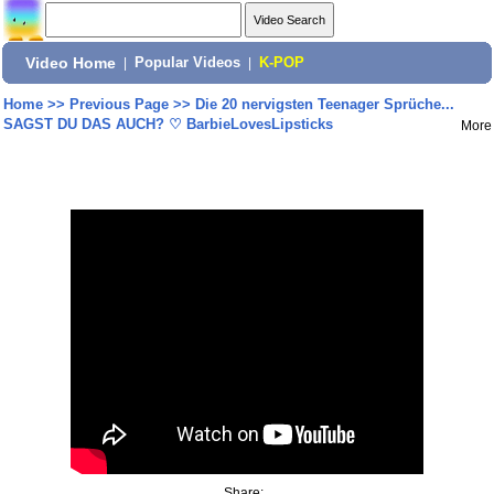
Video Home
|
Popular Videos
|
K-POP
Home
>>
Previous Page
>>
Die 20 nervigsten Teenager Sprüche...
SAGST DU DAS AUCH? ♡ BarbieLovesLipsticks
More
Share: