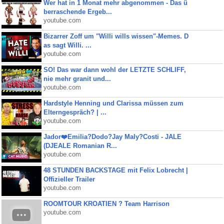
Wer hat in 1 Monat mehr abgenommen - Das ü
berraschende Ergeb...
youtube.com
Bizarrer Zoff um "Willi wills wissen"-Memes. D
as sagt Willi. ...
youtube.com
SO! Das war dann wohl der LETZTE SCHLIFF,
nie mehr granit und...
youtube.com
Hardstyle Henning und Clarissa müssen zum
Elterngespräch? | ...
youtube.com
Jador❤️Emilia?Dodo?Jay Maly?Costi - JALE
(DJEALE Romanian R...
youtube.com
48 STUNDEN BACKSTAGE mit Felix Lobrecht |
Offizieller Trailer
youtube.com
ROOMTOUR KROATIEN ? Team Harrison
youtube.com