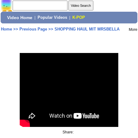
Video Home
|
Popular Videos
|
K-POP
Home
>>
Previous Page
>>
SHOPPING HAUL MIT MRSBELLA
More
Share: