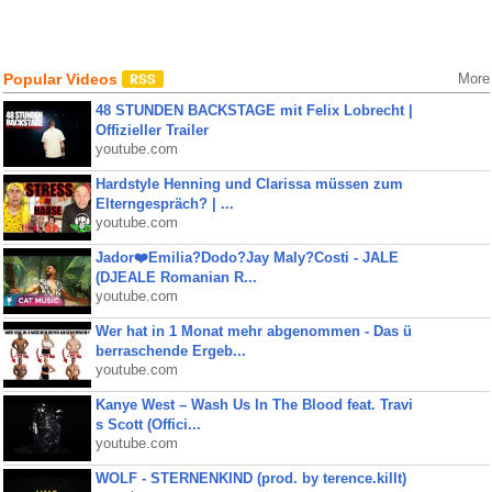
Popular Videos
More
48 STUNDEN BACKSTAGE mit Felix Lobrecht |
Offizieller Trailer
youtube.com
Hardstyle Henning und Clarissa müssen zum
Elterngespräch? | ...
youtube.com
Jador❤️Emilia?Dodo?Jay Maly?Costi - JALE
(DJEALE Romanian R...
youtube.com
Wer hat in 1 Monat mehr abgenommen - Das ü
berraschende Ergeb...
youtube.com
Kanye West – Wash Us In The Blood feat. Travi
s Scott (Offici...
youtube.com
WOLF - STERNENKIND (prod. by terence.killt)