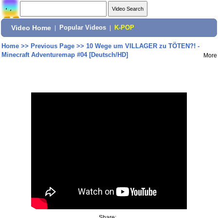
Video Home
|
Popular Videos
|
K-POP
Home
>>
Previous Page
>>
10 Wege um VILLAGER zu TÖTEN?! -
Minecraft Adventuremap #04 [Deutsch/HD]
More
Share: