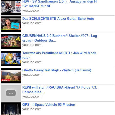
HSV - SV Sandhausen 1:5(!) | Ansage an den H
SV: DANKE für NI...
youtube.com
Das SCHLECHTESTE Alexa Gerät: Echo Auto
youtube.com
GRUBENHAUS 2.0 Bushcraft Shelter #007 - Lag
erbau - Outdoor Bu...
youtube.com
Tourette als Praktikant bei RTL: Jan wird Mode
rator
youtube.com
Ghetto Geasy feat Majk - Zhytem (Je t’aime)
youtube.com
REWI will sich FRAU BRA klären! ?⚡️ Folge 7.3.
I Krass Klas...
youtube.com
GPS III Space Vehicle 03 Mission
youtube.com