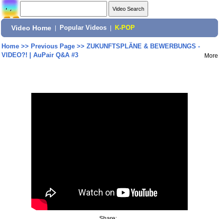
Video Home
|
Popular Videos
|
K-POP
Home
>>
Previous Page
>>
ZUKUNFTSPLÄNE & BEWERBUNGS -
VIDEO?! | AuPair Q&A #3
More
Share: