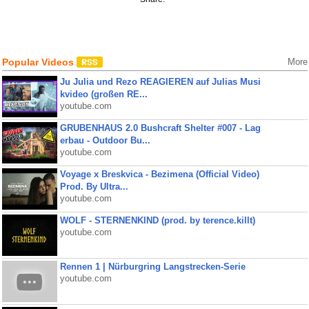
Popular Videos
More
Ju Julia und Rezo REAGIEREN auf Julias Musi
kvideo (großen RE...
youtube.com
GRUBENHAUS 2.0 Bushcraft Shelter #007 - Lag
erbau - Outdoor Bu...
youtube.com
Voyage x Breskvica - Bezimena (Official Video)
Prod. By Ultra...
youtube.com
WOLF - STERNENKIND (prod. by terence.killt)
youtube.com
Rennen 1 | Nürburgring Langstrecken-Serie
youtube.com