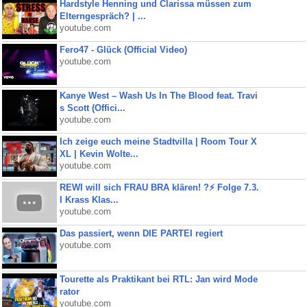
Hardstyle Henning und Clarissa müssen zum
Elterngespräch? | ...
youtube.com
Fero47 - Glück (Official Video)
youtube.com
Kanye West – Wash Us In The Blood feat. Travi
s Scott (Offici...
youtube.com
Ich zeige euch meine Stadtvilla | Room Tour X
XL | Kevin Wolte...
youtube.com
REWI will sich FRAU BRA klären! ?⚡️ Folge 7.3.
I Krass Klas...
youtube.com
Das passiert, wenn DIE PARTEI regiert
youtube.com
Tourette als Praktikant bei RTL: Jan wird Mode
rator
youtube.com